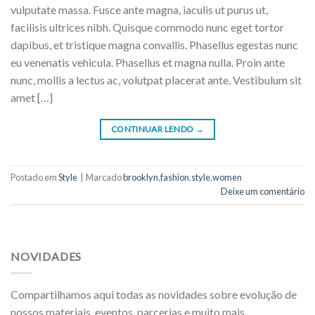
vulputate massa. Fusce ante magna, iaculis ut purus ut,
facilisis ultrices nibh. Quisque commodo nunc eget tortor
dapibus, et tristique magna convallis. Phasellus egestas nunc
eu venenatis vehicula. Phasellus et magna nulla. Proin ante
nunc, mollis a lectus ac, volutpat placerat ante. Vestibulum sit
amet […]
CONTINUAR LENDO
→
Postado em
Style
|
Marcado
brooklyn
,
fashion
,
style
,
women
Deixe um comentário
NOVIDADES
Compartilhamos aqui todas as novidades sobre evolução de
nossos materiais, eventos, parcerias e muito mais.