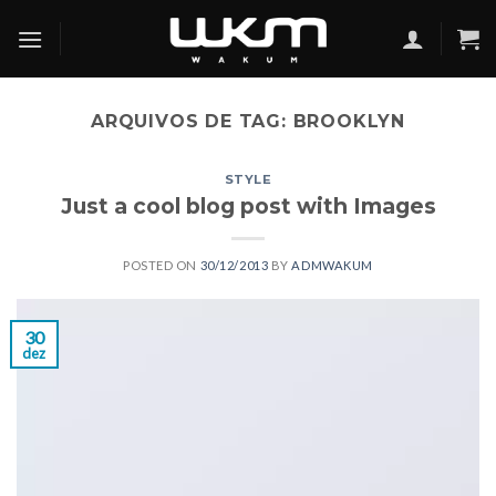
Skip
to
content
ARQUIVOS DE TAG:
BROOKLYN
STYLE
Just a cool blog post with Images
POSTED ON
30/12/2013
BY
ADMWAKUM
30
dez