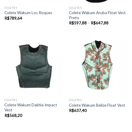
COLETES
COLETES
Colete Wakum Aruba Float Vest
Colete Wakum Los Roques
Preto
R$
789,64
Faixa
R$
597,88
–
R$
647,88
de
preço:
R$597,88
através
R$647,88
COLETES
COLETES
Colete Wakum Dakhla Impact
Colete Wakum Belize Float Vest
Vest
R$
637,40
R$
568,20