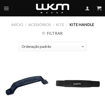
Skip
to
content
INÍCIO
/
ACESSÓRIOS
/
KITE
/
KITE HANDLE
FILTRAR