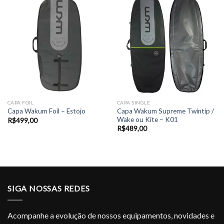
CAPA FOIL
CAPA SINGLE
Capa Wakum Supreme Twintip /
Capa Wakum Foil – Estojo
Wake ou Kite – K01
R$
499,00
R$
489,00
SIGA NOSSAS REDES
Acompanhe a evolução de nossos equipamentos, novidades e