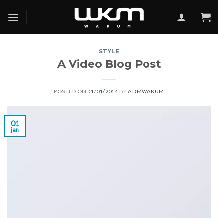
Skip
to
content
STYLE
A Video Blog Post
POSTED ON
01/01/2014
BY
ADMWAKUM
01
jan