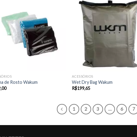
SÓRIOS
ACESSÓRIOS
ha de Rosto Wakum
Wet Dry Bag Wakum
,00
R$
199,65
1
2
3
…
6
7