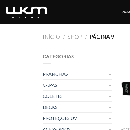
Skip
to
PRA
content
INÍCIO
/
SHOP
/
PÁGINA 9
CATEGORIAS
PRANCHAS
CAPAS
COLETES
DECKS
PROTEÇÕES UV
ACESSÓRIOS
ACES