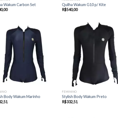
ha Wakum Carbon Set
Quilha Wakum G10 p/ Kite
30,00
R$
540,00
NINO
FEMININO
ish Body Wakum Marinho
Stylish Body Wakum Preto
32,51
R$
332,51