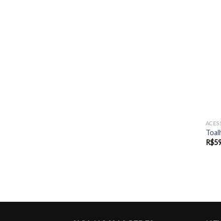
ACES
Toal
R$
59