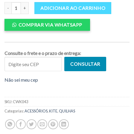
Quilha Wakum G10 p/ Kite quantidade
ADICIONAR AO CARRINHO
COMPRAR VIA WHATSAPP
Consulte o frete e o prazo de entrega:
CONSULTAR
Não sei meu cep
SKU:
CWK043
Categorias:
ACESSÓRIOS
,
KITE
,
QUILHAS