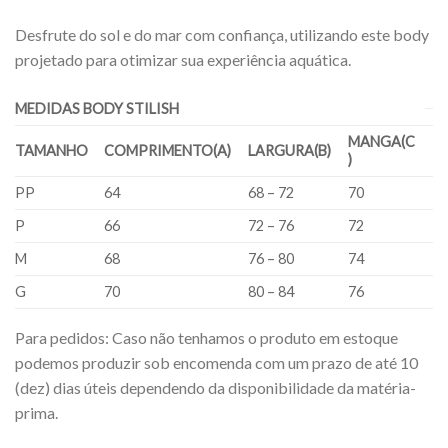
Desfrute do sol e do mar com confiança, utilizando este body
projetado para otimizar sua experiência aquática.
MEDIDAS BODY STILISH
MANGA(C
TAMANHO
COMPRIMENTO(A)
LARGURA(B)
)
PP
64
68 – 72
70
P
66
72 – 76
72
M
68
76 – 80
74
G
70
80 – 84
76
Para pedidos: Caso não tenhamos o produto em estoque
podemos produzir sob encomenda com um prazo de até 10
(dez) dias úteis dependendo da disponibilidade da matéria-
prima.