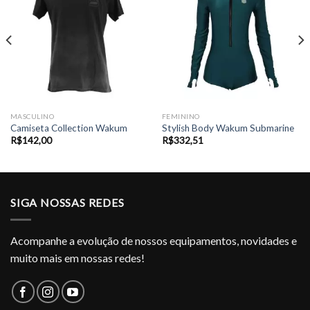
MASCULINO
FEMININO
Camiseta Collection Wakum
Stylish Body Wakum Submarine
R$
142,00
R$
332,51
SIGA NOSSAS REDES
Acompanhe a evolução de nossos equipamentos, novidades e
muito mais em nossas redes!