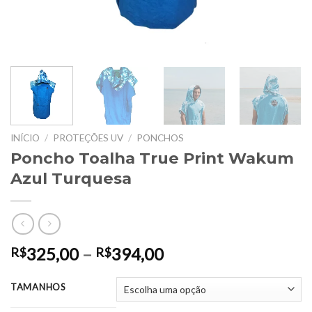
INÍCIO
/
PROTEÇÕES UV
/
PONCHOS
Poncho Toalha True Print Wakum
Azul Turquesa
Faixa
325,00
–
394,00
R$
R$
de
preço:
TAMANHOS
R$325,00