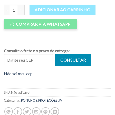
através
Poncho Toalha True Print Wakum Azul Turquesa quantidade
R$394,00
ADICIONAR AO CARRINHO
COMPRAR VIA WHATSAPP
Consulte o frete e o prazo de entrega:
CONSULTAR
Não sei meu cep
SKU:
Não aplicável
Categorias:
PONCHOS
,
PROTEÇÕES UV