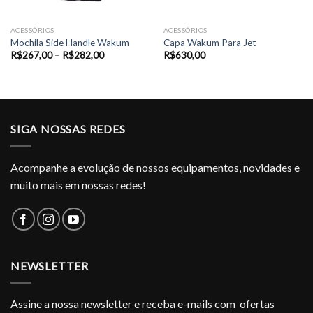
ACESSÓRIOS
ACESSÓRIOS
Mochila Side Handle Wakum
Capa Wakum Para Jet
Faixa
R$
267,00
–
R$
282,00
R$
630,00
de
preço:
R$267,00
através
R$282,00
SIGA NOSSAS REDES
Acompanhe a evolução de nossos equipamentos, novidades e
muito mais em nossas redes!
NEWSLETTER
Assine a nossa newsletter e receba e-mails com ofertas