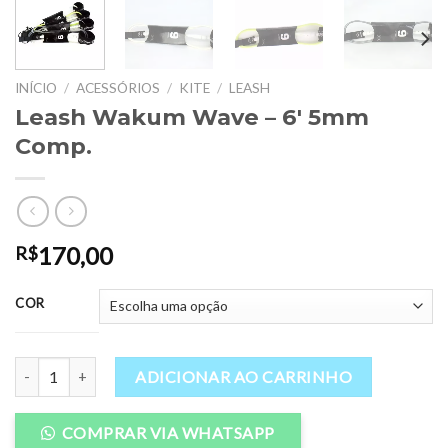
INÍCIO
/
ACESSÓRIOS
/
KITE
/
LEASH
Leash Wakum Wave – 6′ 5mm
Comp.
170,00
R$
COR
Leash Wakum Wave - 6' 5mm Comp. quantidade
ADICIONAR AO CARRINHO
COMPRAR VIA WHATSAPP