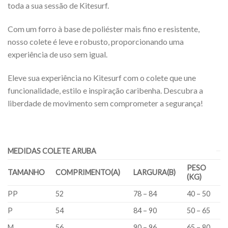
toda a sua sessão de Kitesurf.
Com um forro à base de poliéster mais fino e resistente,
nosso colete é leve e robusto, proporcionando uma
experiência de uso sem igual.
Eleve sua experiência no Kitesurf com o colete que une
funcionalidade, estilo e inspiração caribenha. Descubra a
liberdade de movimento sem comprometer a segurança!
MEDIDAS COLETE ARUBA
PESO
TAMANHO
COMPRIMENTO(A)
LARGURA(B)
(KG)
PP
52
78 – 84
40 – 50
P
54
84 – 90
50 – 65
M
56
90 – 96
65 – 80