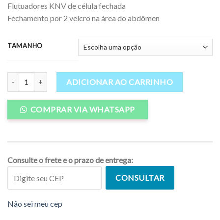
Flutuadores KNV de célula fechada
R$647,88
Fechamento por 2 velcro na área do abdômen
TAMANHO
Colete Wakum Aruba Float Vest Preto quantidade
ADICIONAR AO CARRINHO
COMPRAR VIA WHATSAPP
Consulte o frete e o prazo de entrega:
CONSULTAR
Não sei meu cep