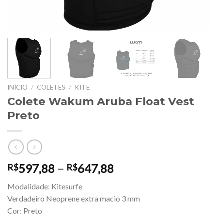
INÍCIO
/
COLETES
/
KITE
Colete Wakum Aruba Float Vest
Preto
Faixa
597,88
–
647,88
R$
R$
de
Modalidade: Kitesurfe
preço:
Verdadeiro Neoprene extra macio 3 mm
R$597,88
Cor: Preto
através