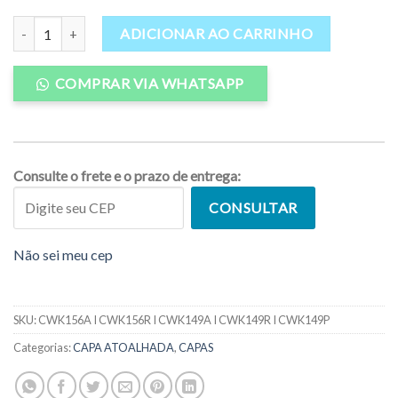
Capa Wakum Atoalhada Ecológica Kitewave quantidade
ADICIONAR AO CARRINHO
COMPRAR VIA WHATSAPP
Consulte o frete e o prazo de entrega:
CONSULTAR
Não sei meu cep
SKU:
CWK156A I CWK156R I CWK149A I CWK149R I CWK149P
Categorias:
CAPA ATOALHADA
,
CAPAS