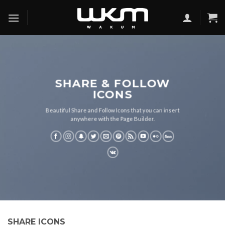
Skip
to
content
SHARE & FOLLOW
ICONS
Beautiful Share and Follow Icons that you can insert
anywhere with the Page Builder.
SHARE ICONS