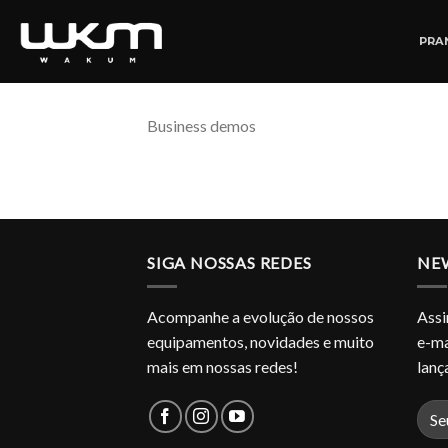
Skip
to
PRA
content
Business demos
SIGA NOSSAS REDES
NE
Acompanhe a evolução de nossos
Assi
equipamentos, novidades e muito
e-ma
mais em nossas redes!
lan